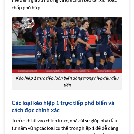
chấp phù hợp.
Kèo hiệp 1 trực tiếp luôn biến động trong hiệp đấu đầu
tiên
Các loại kèo hiệp 1 trực tiếp phổ biến và
cách đọc chính xác
Trước khi đi vào chiến lược, nhà cái sẽ giúp nhà đầu
tư nắm vững các loại cụ thể trong hiệp 1 để dễ dàng