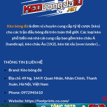
Kèo bóng đá
là đơn vị chuyên cung cấp tỷ lệ cược (kèo)
cho các trận đấu bóng đá trên toàn thế giới. Các loại kèo
phổ biến mà nhà cái cung cấp bao gồm kèo châu Á
(handicap), kèo châu Âu (1X2), kèo tài xỉu (over/under)...
THÔNG TIN $ LIÊN HỆ
Brand: Kèo bóng đá
Địa chỉ: 49 Ng. 144 P. Quan Nhân, Nhân Chính, Thanh
Xuân, Hà Nội, Việt Nam
Phone: 0972945610
Website: https://footprints.co.com/