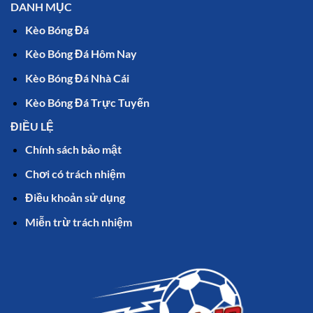
DANH MỤC
Kèo Bóng Đá
Kèo Bóng Đá Hôm Nay
Kèo Bóng Đá Nhà Cái
Kèo Bóng Đá Trực Tuyến
ĐIỀU LỆ
Chính sách bảo mật
Chơi có trách nhiệm
Điều khoản sử dụng
Miễn trừ trách nhiệm