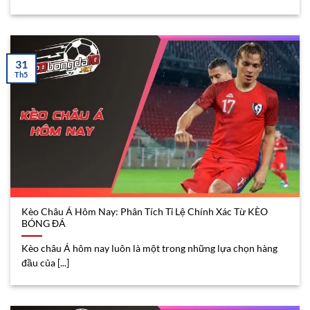
31
Th5
Kèo Châu Á Hôm Nay: Phân Tích Tỉ Lệ Chính Xác Từ KÈO
BÓNG ĐÁ
Kèo châu Á hôm nay luôn là một trong những lựa chọn hàng
đầu của [...]