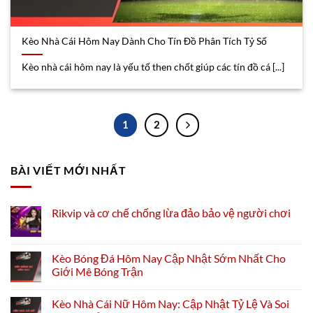
Kèo Nhà Cái Hôm Nay Dành Cho Tín Đồ Phân Tích Tỷ Số
Kèo nhà cái hôm nay là yếu tố then chốt giúp các tín đồ cá [...]
1
2
BÀI VIẾT MỚI NHẤT
Rikvip và cơ chế chống lừa đảo bảo vệ người chơi
Kèo Bóng Đá Hôm Nay Cập Nhật Sớm Nhất Cho
Giới Mê Bóng Trận
Kèo Nhà Cái Nữ Hôm Nay: Cập Nhật Tỷ Lệ Và Soi