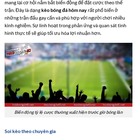
mang lại cơ hội nắm bắt biến động để đặt cược theo thế
trận. Đây là dạng
kèo bóng đá hôm nay
rất phổ biến ở
những trận đấu gay cấn và phù hợp với người chơi nhiều
kinh nghiệm. Sự linh hoạt trong phản ứng và quan sát tình
hình thực tế sẽ giúp tối ưu hóa lợi nhuận hơn.
Biến động tỷ lệ cược thường xuất hiện trước giờ bóng lăn
Soi kèo theo chuyên gia