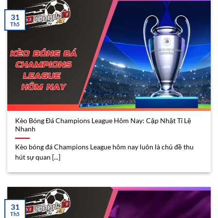
31
Th5
Kèo Bóng Đá Champions League Hôm Nay: Cập Nhật Tỉ Lệ
Nhanh
Kèo bóng đá Champions League hôm nay luôn là chủ đề thu
hút sự quan [...]
31
Th5