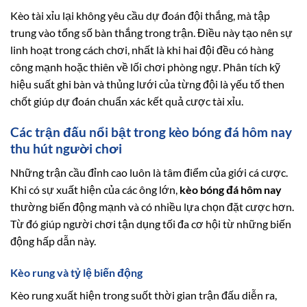
Kèo tài xỉu lại không yêu cầu dự đoán đội thắng, mà tập
trung vào tổng số bàn thắng trong trận. Điều này tạo nên sự
linh hoạt trong cách chơi, nhất là khi hai đội đều có hàng
công mạnh hoặc thiên về lối chơi phòng ngự. Phân tích kỹ
hiệu suất ghi bàn và thủng lưới của từng đội là yếu tố then
chốt giúp dự đoán chuẩn xác kết quả cược tài xỉu.
Các trận đấu nổi bật trong kèo bóng đá hôm nay
thu hút người chơi
Những trận cầu đỉnh cao luôn là tâm điểm của giới cá cược.
Khi có sự xuất hiện của các ông lớn,
kèo bóng đá hôm nay
thường biến động mạnh và có nhiều lựa chọn đặt cược hơn.
Từ đó giúp người chơi tận dụng tối đa cơ hội từ những biến
động hấp dẫn này.
Kèo rung và tỷ lệ biến động
Kèo rung xuất hiện trong suốt thời gian trận đấu diễn ra,