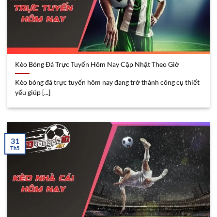
Kèo Bóng Đá Trực Tuyến Hôm Nay Cập Nhật Theo Giờ
Kèo bóng đá trực tuyến hôm nay đang trở thành công cụ thiết
yếu giúp [...]
31
Th5