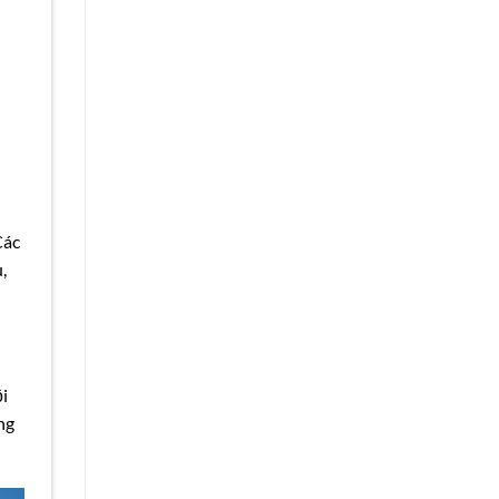
Các
,
ội
ng