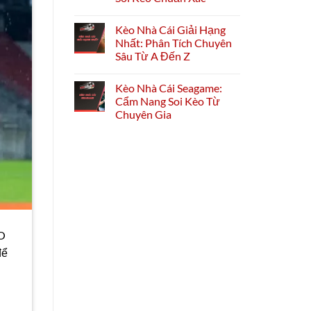
Kèo Nhà Cái Giải Hạng
Nhất: Phân Tích Chuyên
Sâu Từ A Đến Z
Kèo Nhà Cái Seagame:
Cẩm Nang Soi Kèo Từ
Chuyên Gia
ÈO
để