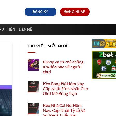
ĐĂNG KÝ
ĐĂNG NHẬP
RÚT TIỀN
LIÊN HỆ
BÀI VIẾT MỚI NHẤT
Rikvip và cơ chế chống
lừa đảo bảo vệ người
chơi
Kèo Bóng Đá Hôm Nay
Cập Nhật Sớm Nhất Cho
Giới Mê Bóng Trận
Kèo Nhà Cái Nữ Hôm
Nay: Cập Nhật Tỷ Lệ Và
Soi Kèo Chuẩn Xác