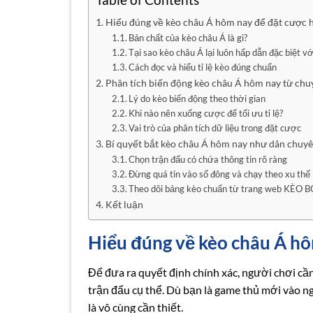
Hiểu đúng về kèo châu Á hôm nay để đặt cược 
Bản chất của kèo châu Á là gì?
Tại sao kèo châu Á lại luôn hấp dẫn đặc biệt v
Cách đọc và hiểu tỉ lệ kèo đúng chuẩn
Phân tích biến động kèo châu Á hôm nay từ chu
Lý do kèo biến động theo thời gian
Khi nào nên xuống cược để tối ưu tỉ lệ?
Vai trò của phân tích dữ liệu trong đặt cược
Bí quyết bắt kèo châu Á hôm nay như dân chuy
Chọn trận đấu có chứa thông tin rõ ràng
Đừng quá tin vào số đông và chạy theo xu thế
Theo dõi bảng kèo chuẩn từ trang web KÈO
Kết luận
Hiểu đúng về kèo châu Á hô
Để đưa ra quyết định chính xác, người chơi cầ
trận đấu cụ thể. Dù bạn là game thủ mới vào ngh
là vô cùng cần thiết.