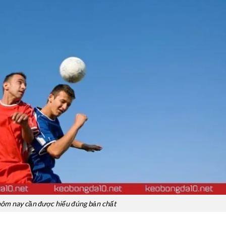
ôm nay cần được hiểu đúng bản chất