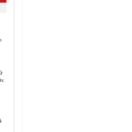
n
sử
ớc
ả