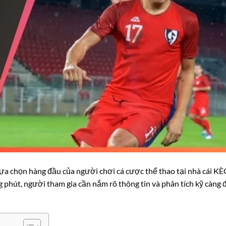
ựa chọn hàng đầu của người chơi cá cược thể thao tại nhà cái K
phút, người tham gia cần nắm rõ thông tin và phân tích kỹ càng 