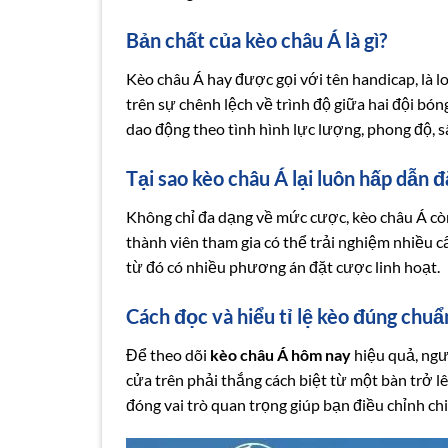
Bản chất của kèo châu Á là gì?
Kèo châu Á hay được gọi với tên handicap, là l
trên sự chênh lệch về trình độ giữa hai đội bón
dao động theo tình hình lực lượng, phong độ, sâ
Tại sao kèo châu Á lại luôn hấp dẫn 
Không chỉ đa dạng về mức cược, kèo châu Á còn
thành viên tham gia có thể trải nghiệm nhiều c
từ đó có nhiều phương án đặt cược linh hoạt.
Cách đọc và hiểu tỉ lệ kèo đúng chuẩ
Để theo dõi
kèo châu Á hôm nay
hiệu quả, ngườ
cửa trên phải thắng cách biệt từ một bàn trở l
đóng vai trò quan trọng giúp bạn điều chỉnh ch