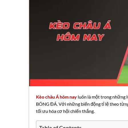
Kèo châu Á hôm nay
luôn là một trong những l
BÓNG ĐÁ. Với những biến động tỉ lệ theo từng 
tối ưu hóa cơ hội chiến thắng.
Table of Contents