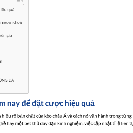
hiệu quả
ới người chơi?
yên gia
ên
 BÓNG ĐÁ
m nay để đặt cược hiệu quả
n hiểu rõ bản chất của kèo châu Á và cách nó vận hành trong từng
ề hay một bet thủ dày dạn kinh nghiệm, việc cập nhật tỉ lệ liên t